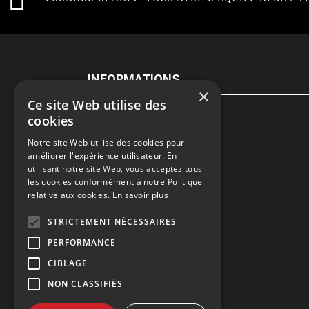
INFORMATIONS
×
Ce site Web utilise des
cookies
Contactez-nous
Notre site Web utilise des cookies pour
Recrutement
améliorer l'expérience utilisateur. En
utilisant notre site Web, vous acceptez tous
Rendez-vous atelier
les cookies conformément à notre Politique
relative aux cookies.
En savoir plus
Mentions légales
STRICTEMENT NÉCESSAIRES
Gestion des cookies
PERFORMANCE
Politique de confidentialité
CIBLAGE
NON CLASSIFIÉS