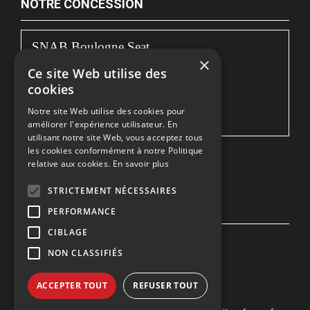
NOTRE CONCESSION
SNAB Boulogne Seat
×
Ce site Web utilise des
122, bd de la Liane
cookies
62360 BOULOGNE-SUR-MER
Notre site Web utilise des cookies pour
Sevice Commercial :
03 21 10 37 35
améliorer l'expérience utilisateur. En
utilisant notre site Web, vous acceptez tous
les cookies conformément à notre Politique
relative aux cookies.
En savoir plus
Une société du
STRICTEMENT NÉCESSAIRES
NOUS SUIVRE
PERFORMANCE
CIBLAGE
Facebook
NON CLASSIFIÉS
ACCEPTER TOUT
REFUSER TOUT