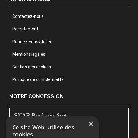
Contactez-nous
Recrutement
Rendez-vous atelier
Mentions légales
Gestion des cookies
Politique de confidentialité
NOTRE CONCESSION
SNAB Boulogne Seat
×
Ce site Web utilise des
122, bd de la Liane
cookies
62360 BOULOGNE-SUR-MER