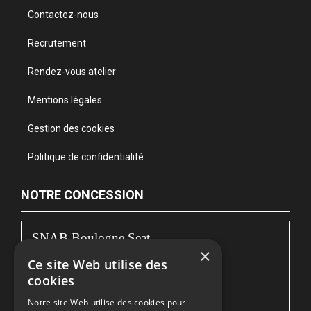
Contactez-nous
Recrutement
Rendez-vous atelier
Mentions légales
Gestion des cookies
Politique de confidentialité
NOTRE CONCESSION
SNAB Boulogne Seat
×
Ce site Web utilise des
122, bd de la Liane
cookies
62360 BOULOGNE-SUR-MER
Notre site Web utilise des cookies pour