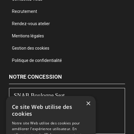
Recrutement
Rendez-vous atelier
Mentions légales
Gestion des cookies
Politique de confidentialité
NOTRE CONCESSION
SNAB Boulogne Seat
×
Ce site Web utilise des
122, bd de la Liane
cookies
62360 BOULOGNE-SUR-MER
Notre site Web utilise des cookies pour
Sevice Commercial :
03 21 10 37 35
améliorer l'expérience utilisateur. En